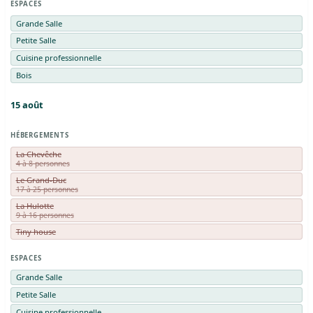
ESPACES
Grande Salle
Petite Salle
Cuisine professionnelle
Bois
15
août
HÉBERGEMENTS
La Chevêche
4 à 8 personnes
Le Grand-Duc
17 à 25 personnes
La Hulotte
9 à 16 personnes
Tiny house
ESPACES
Grande Salle
Petite Salle
Cuisine professionnelle