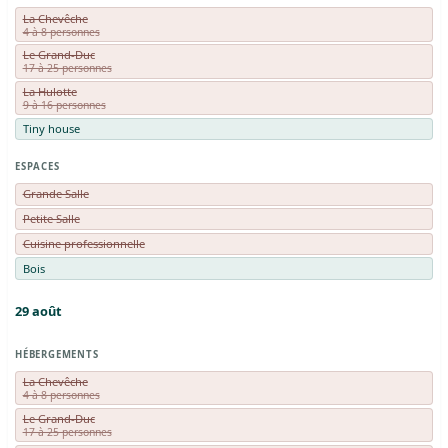
La Chevêche
4 à 8 personnes
Le Grand-Duc
17 à 25 personnes
La Hulotte
9 à 16 personnes
Tiny house
ESPACES
Grande Salle
Petite Salle
Cuisine professionnelle
Bois
29
août
HÉBERGEMENTS
La Chevêche
4 à 8 personnes
Le Grand-Duc
17 à 25 personnes