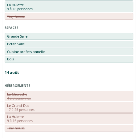
La Hulotte
9 à 16 personnes
Tiny house
ESPACES
Grande Salle
Petite Salle
Cuisine professionnelle
Bois
14
août
HÉBERGEMENTS
La Chevêche
4 à 8 personnes
Le Grand-Duc
17 à 25 personnes
La Hulotte
9 à 16 personnes
Tiny house